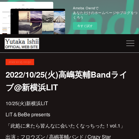
Ameba Owndで
あなただけのホームページやブログをつ
くろう
今すぐ試す
2022.10.15 00:50
2022/10/25(火)高嶋英輔Bandライ
ブ@新横浜LIT
10/25(火)新横浜LiT
LiT＆BeBe presents
「此処に来たら皆んなに会いたくなっちった！vol.1」
出演：フロウズン / 高嶋英輔バンド / Crazy Star