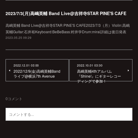
2023/7/3(月)高嶋英輔 Band Live@吉祥寺STAR PINE'S CAFE
高嶋英輔 Band Live@吉祥寺STAR PINE'S CAFE2023/7/3（月）Violin:高嶋
英輔Guitar:石井裕Keyboard:BeBeBass:村井学Drum:mirai詳細は後日発表
2023.05.25 09:29
2022.12.01 03:00
2022.10.01 03:00
2022/12/9(金)高嶋英輔Band
高嶋英輔4thアルバム
ライブ@横浜7th Avenue
『Shine!』にギターレコー
ディングで参加！
0
コメント