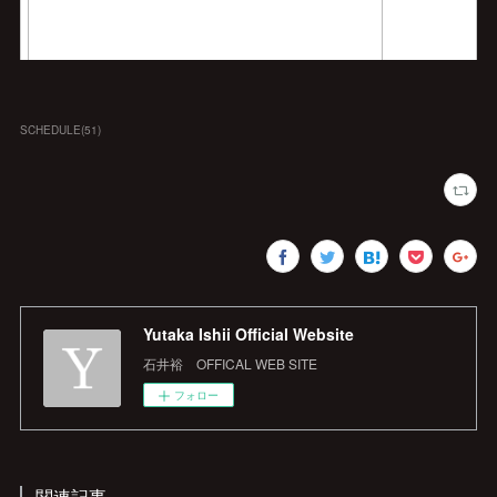
SCHEDULE
(
51
)
Yutaka Ishii Official Website
石井裕 OFFICAL WEB SITE
フォロー
関連記事