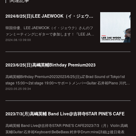
2024/8/25(日)LEE JAEWOOK（イ・ジェウク）ファンミーティングにサポートギターで参加！
韓国俳優、LEE JAEWOOK（イ・ジェウク）さんのフ
ァンミーティングにギターで参加します！『LEE JA…
2024.08.13 09:00
2023/6/25(日)高嶋英輔Birthday Premium2023
高嶋英輔Birthday Premium20232023/6/25(日)JZ Brad Sound of Tokyo1st
stage 15:00〜2st stage 19:00〜サポートメンバーGuitar 石井裕Piano 川代…
2023.05.25 09:34
2023/7/3(月)高嶋英輔 Band Live@吉祥寺STAR PINE'S CAFE
高嶋英輔 Band Live@吉祥寺STAR PINE'S CAFE2023/7/3（月）Violin:高嶋
英輔Guitar:石井裕Keyboard:BeBeBass:村井学Drum:mirai詳細は後日発表