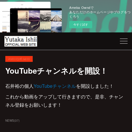
Ameba Owndで
あなただけのホームページやブログをつ
くろう
今すぐ試す
2020.03.16 14:00
YouTubeチャンネルを開設！
石井裕の個人
YouTubeチャンネル
を開設しました！
これから動画をアップして行きますので、是非、チャン
ネル登録をお願いします！
NEWS
(
37
)