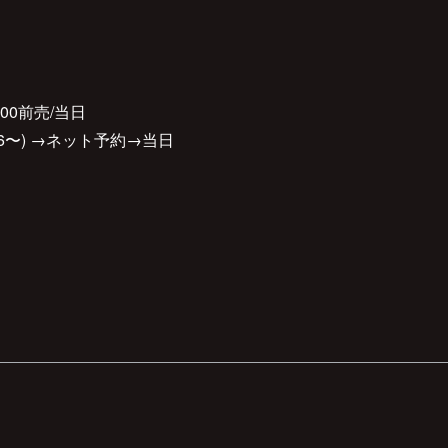
/18:00前売/当日
0/6〜) →ネット予約→当日