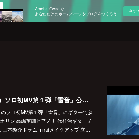
Ameba Owndで
今す
あなただけのホームページやブログをつくろう
高嶋英輔（style-3!）ソロ初MV第１弾「雷音」公開！
!）さんのソロ初MV第１弾「雷音」にギターで参
オリン 高嶋英輔ピアノ 川代祥治ギター 石
山本隆介ドラム miraiメイクアップ 立…