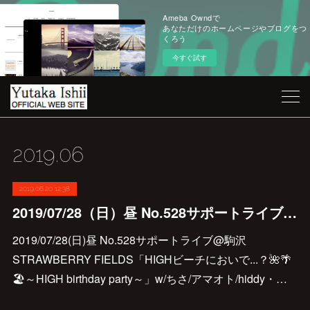
Ameba Owndで
あなただけのホームページやブログをつ
くろう
今すぐ試す
2019
.
06
2019.06.20 12:38
2019/07/28（日）昼 No.528サポートライブ@駒沢STRAWBERRY FIELDS‬
2019/07/28(日)昼 No.528サポートライブ@駒沢
STRAWBERRY FIELDS‬‪「HIGHビーチにおいで...？🌺🌴
🏖～HIGH birthday party～」‬w/ちさ/アマオト/hiddy‬・…