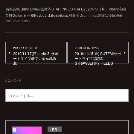
高嶋英輔 Band Live@吉祥寺STAR PINE'S CAFE2023/7/3（月）Violin:高嶋
英輔Guitar:石井裕Keyboard:BeBeBass:村井学Drum:mirai詳細は後日発表
2023.05.25 09:29
2019.11.01 08:12
2019.08.07 12:42
2019/11/17(日) style-3! サポ
2019/11/15(金) SUTEMIサポ
ートライブ@プレ葉walk浜
ートライブ@駒沢
北
STRAWBERRY FIELDS
0
コメント
PR